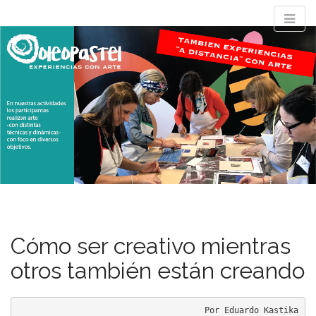
M
S
OLEOPASTEL
k
a
i
i
p
n
Experiencias con arte
t
m
o
e
c
n
o
n
u
t
e
n
t
Cómo ser creativo mientras
otros también están creando
Por Eduardo Kastika