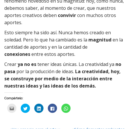
fenómeno novedoso en su magnitud: hoy, como nunca,
debemos saber, al momento de crear, que nuestros
aportes creativos deben
convivir
con muchos otros
aportes.
Esto siempre ha sido así. Nunca hemos creado en
soledad. Pero lo que ha cambiado es la
magnitud
en la
cantidad de aportes y en la cantidad de
conexiones
entre estos aportes.
Crear
ya no es
tener ideas únicas. La creatividad ya
no
pasa
por la producción de ideas.
La creatividad, hoy,
se construye por medio de la interacción entre
nuestras ideas y las ideas de los demás.
Compártelo:
H
H
H
H
C
a
a
a
a
l
c
c
c
c
i
é
é
é
é
c
c
c
c
c
k
l
l
l
l
t
i
i
i
i
o