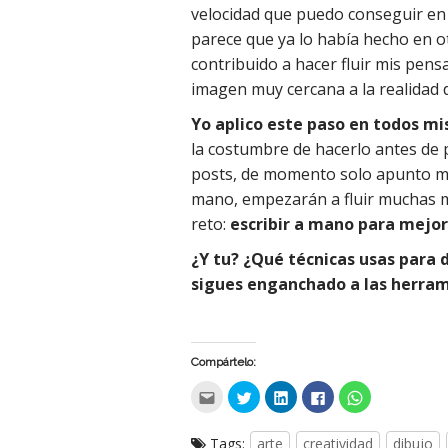
velocidad que puedo conseguir en 
parece que ya lo había hecho en 
contribuido a hacer fluir mis pens
imagen muy cercana a la realidad d
Yo aplico este paso en todos mi
la costumbre de hacerlo antes de
posts, de momento solo apunto mis
mano, empezarán a fluir muchas má
reto:
escribir a mano para mejor
¿Y tu? ¿Qué técnicas usas para 
sigues enganchado a las herram
Compártelo:
H
H
H
H
C
a
a
a
a
l
c
c
c
c
i
é
é
é
é
c
c
c
c
c
k
Tags:
arte
creatividad
dibujo