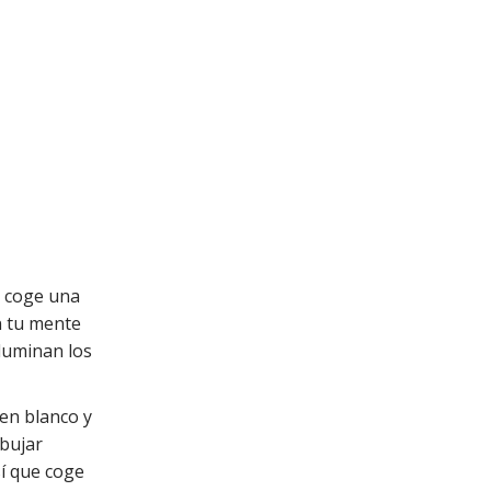
, coge una
n tu mente
iluminan los
en blanco y
ibujar
sí que coge