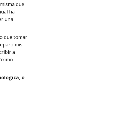
i misma que
nual ha
er una
go que tomar
reparo mis
ribir a
róximo
nológica, o