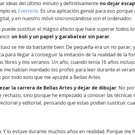
ar ideas del último minuto y definitivamente
no dejar esca
emplo es
Evernote
. Es una aplicación genial para eso porque
igital, y en nuestro móvil sincronizándose con el ordenador.
 puede sustituir el mágico efecto que hace superar todos l
lanco:
un boli y un papel y garabatear sin parar
.
ncluso se me da bastante bien. De pequeña era un no parar, 
 para llegar a conseguir la imitación de la realidad de la f
as libres y mis veranos. Un año, cuando tenía 16 años inclus
ue me habían mandado los profes para leer durante el veran
es por todo esto que me apunté a Bellas Artes.
zar la carrera de Bellas Artes y dejar de dibujar
. No po
 rechazo, sino porque he empezado a conocer las técnicas di
ctorial y editorial, pensando que estas podían sustituir cua
a. Y lo estuve durante muchos años en realidad. Porque me 