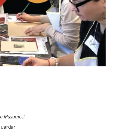
na Musumeci.
guardar