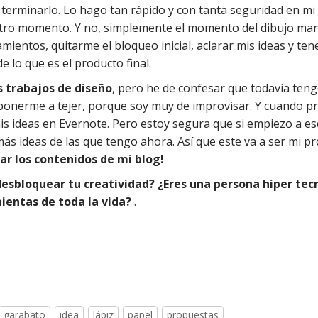
terminarlo. Lo hago tan rápido y con tanta seguridad en m
otro momento. Y no, simplemente el momento del dibujo ma
amientos, quitarme el bloqueo inicial, aclarar mis ideas y ten
e lo que es el producto final.
s trabajos de diseño
, pero he de confesar que todavía ten
 ponerme a tejer, porque soy muy de improvisar. Y cuando p
 ideas en Evernote. Pero estoy segura que si empiezo a esc
s ideas de las que tengo ahora. Así que este va a ser mi p
ar los contenidos de mi blog!
desbloquear tu creatividad? ¿Eres una persona hiper tec
ientas de toda la vida?
.
garabato
idea
lápiz
papel
propuestas