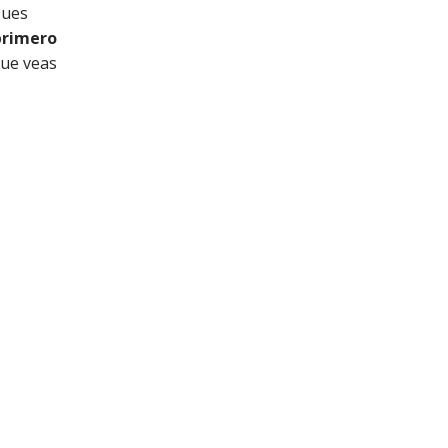
Pues
primero
que veas