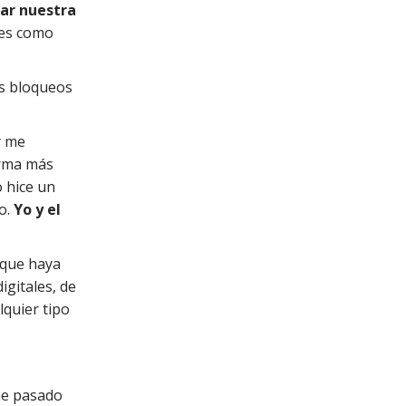
par nuestra
 es como
os bloqueos
y me
orma más
o hice un
o.
Yo y el
rque haya
gitales, de
lquier tipo
he pasado