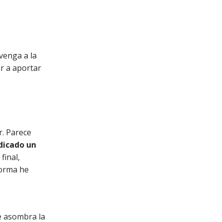
 venga a la
r a aportar
r. Parece
dicado un
final,
forma he
e asombra la