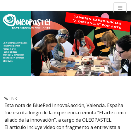
M
S
OLEOPASTEL
k
a
i
i
p
n
Experiencias con arte
t
m
o
e
c
n
o
n
u
t
e
n
t
LINK
Esta nota de BlueRed Innova&acción, Valencia, España
fue escrita luego de la experiencia remota “El arte como
aliado de la innovación”, a cargo de OLEOPASTEL.
El artículo incluye video con fragmento a entrevista a