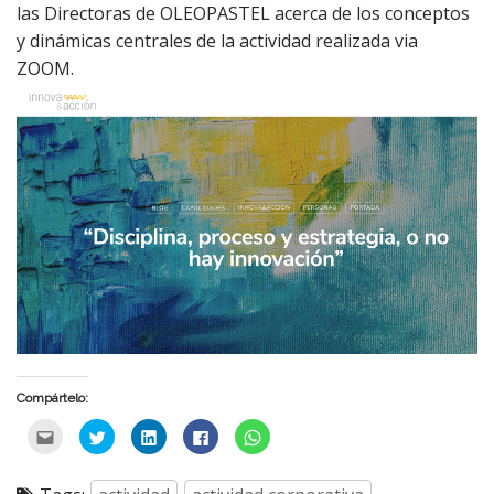
las Directoras de OLEOPASTEL acerca de los conceptos
y dinámicas centrales de la actividad realizada via
ZOOM.
Compártelo:
H
H
H
H
C
a
a
a
a
l
c
c
c
c
i
é
é
é
é
c
c
c
c
c
k